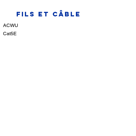
fils et câble
ACWU
Cat5E
Cat6
Loomex
NMWU
Teck
USEI
Etc.
chauffage