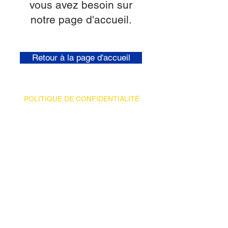
vous avez besoin sur
notre page d'accueil.
Retour à la page d'accueil
POLITIQUE DE CONFIDENTIALITÉ
19282, 4e Avenue, Saint-Georges,
Québec G5Y 5B8
418 230-6237
©2026 Dubé Électrique.
Tous droits réservés.
Propulsé par
iClic.com